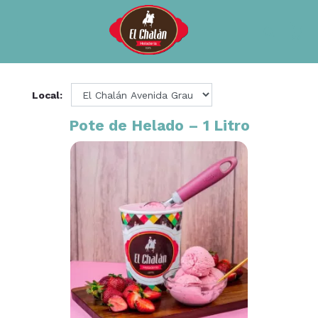
×0
Local:
Pote de Helado – 1 Litro